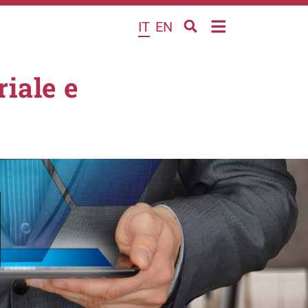
IT
EN
iale e