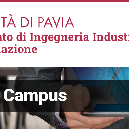
to di Ingegneria Industr
mazione
l Campus