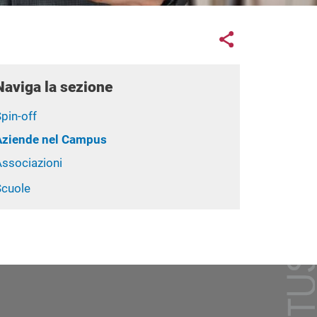
Links con
Share button
Naviga la sezione
pin-off
Aziende nel Campus
Associazioni
Scuole