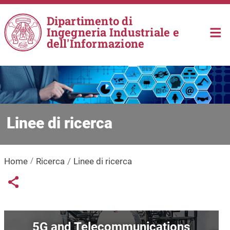
Salta al contenuto principale
Dipartimento di
Ingegneria Industriale e
dell'Informazione
Linee di ricerca
Home
Ricerca
Linee di ricerca
Links condivisione social
Share button
Immagine
5G and Telecommunications