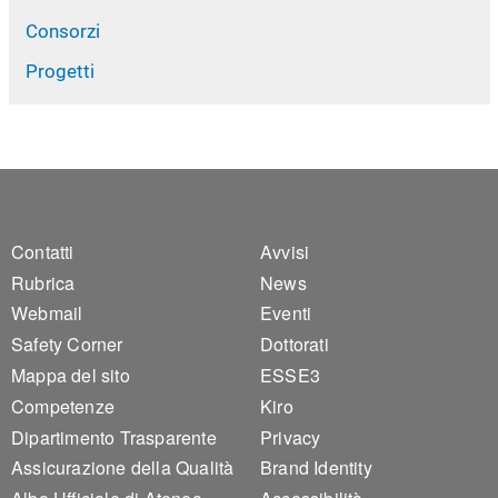
Consorzi
Progetti
Footer 1
Footer 2
Contatti
Avvisi
Rubrica
News
Webmail
Eventi
Safety Corner
Dottorati
Mappa del sito
ESSE3
Competenze
Kiro
Dipartimento Trasparente
Privacy
Assicurazione della Qualità
Brand Identity