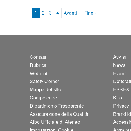
Paginazione
Pagina successiva
Ultima pagina
1
2
3
4
Avanti ›
Fine »
Footer 1
Foo
Contatti
Avvisi
Rubrica
News
Webmail
Eventi
Safety Corner
Dottorat
Mappa del sito
ESSE3
Competenze
Kiro
Dipartimento Trasparente
Privacy
Assicurazione della Qualità
Brand Id
Albo Ufficiale di Ateneo
Accessib
Impostazioni Cookie
Amminis