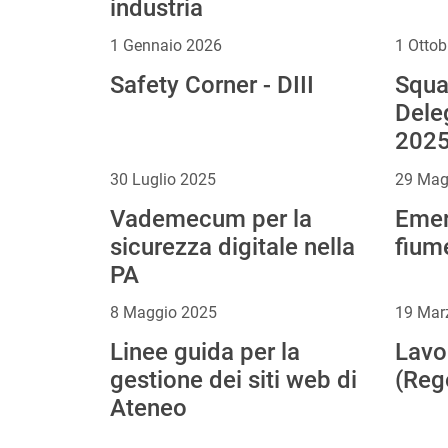
industria
1 Gennaio 2026
1 Ottob
Safety Corner - DIII
Squad
Deleg
2025
30 Luglio 2025
29 Mag
Vademecum per la
Emer
sicurezza digitale nella
fium
PA
8 Maggio 2025
19 Mar
Linee guida per la
Lavo
gestione dei siti web di
(Reg
Ateneo