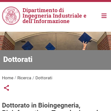
Salta al contenuto principale
Dipartimento di
Ingegneria Industriale e
dell'Informazione
Dottorati
Home
Ricerca
Dottorati
Links condivisione social
Share button
Dottorato in Bioingegneria,