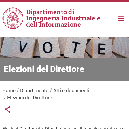
Salta al contenuto principale
Dipartimento di
Ingegneria Industriale e
dell'Informazione
Elezioni del Direttore
Home
Dipartimento
Atti e documenti
Elezioni del Direttore
Links condivisione social
Share button
Elezioni Direttore del Dipartimento per il triennio accademico