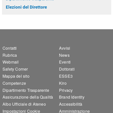
Elezioni del Direttore
Footer 1
Footer 2
Contatti
Avvisi
Rubrica
News
Webmail
Eventi
Safety Corner
Dottorati
Mappa del sito
ESSE3
Competenze
Kiro
Dipartimento Trasparente
Privacy
Assicurazione della Qualità
Brand Identity
Albo Ufficiale di Ateneo
Accessibilità
Impostazioni Cookie
Amministrazione