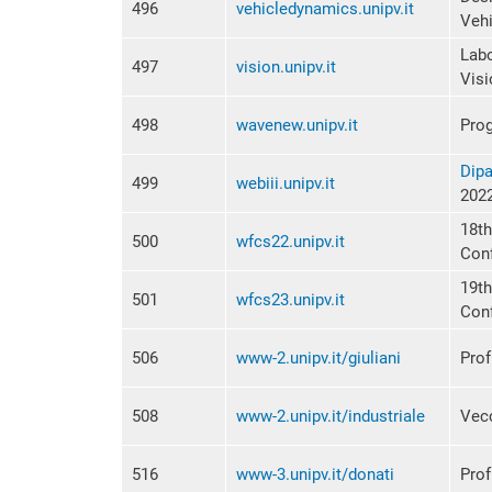
496
vehicledynamics.unipv.it
Veh
Labo
497
vision.unipv.it
Visi
498
wavenew.unipv.it
Pro
Dipa
499
webiii.unipv.it
202
18th
500
wfcs22.unipv.it
Con
19th
501
wfcs23.unipv.it
Con
506
www-2.unipv.it/giuliani
Prof
508
www-2.unipv.it/industriale
Vecc
516
www-3.unipv.it/donati
Prof