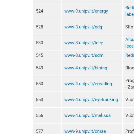
Redi
524
www-9.unipv.it/energy
lab
528
www-3.unipv.it/gdq
Sit
Alcu
530
www-3.unipv.it/ieee
ieee
545
www-3.unipv.it/sdm
Redi
549
www-4.unipv.it/bioing
Bioe
Prog
550
www-4.unipv.it/ereading
- Za
553
www-4.unipv.it/eyetracking
Vuo
556
www-4.unipv.it/melissa
Vuo
577
www-9.unipv.it/dmae
Prof