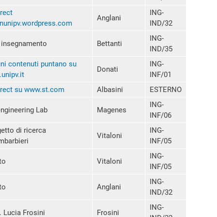
rect
ING-
Anglani
enunipv.wordpress.com
IND/32
ING-
o insegnamento
Bettanti
IND/35
ni contenuti puntano su
ING-
Donati
.unipv.it
INF/01
rect su www.st.com
Albasini
ESTERNO
ING-
ngineering Lab
Magenes
INF/06
etto di ricerca
ING-
Vitaloni
mbarbieri
INF/05
ING-
to
Vitaloni
INF/05
ING-
to
Anglani
IND/32
ING-
. Lucia Frosini
Frosini