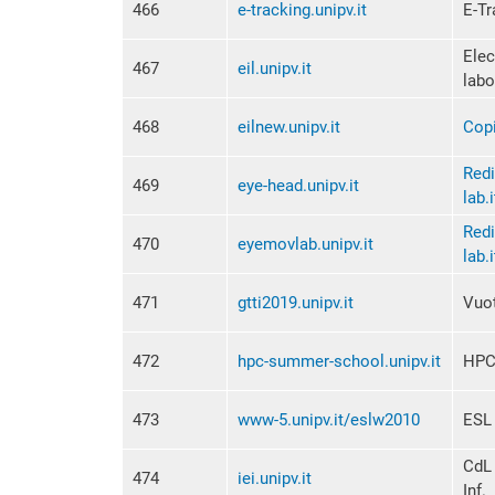
466
e-tracking.unipv.it
E-Tr
Elec
467
eil.unipv.it
labo
468
eilnew.unipv.it
Copi
Redi
469
eye-head.unipv.it
lab.i
Redi
470
eyemovlab.unipv.it
lab.i
471
gtti2019.unipv.it
Vuo
472
hpc-summer-school.unipv.it
HPC
473
www-5.unipv.it/eslw2010
ESL
CdL 
474
iei.unipv.it
Inf.