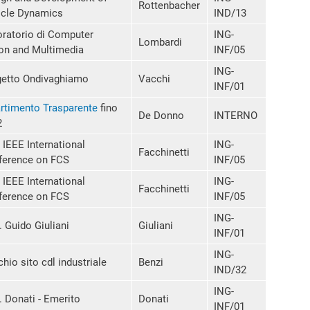
Rottenbacher
icle Dynamics
IND/13
ratorio di Computer
ING-
Lombardi
on and Multimedia
INF/05
ING-
getto Ondivaghiamo
Vacchi
INF/01
rtimento Trasparente
fino
De Donno
INTERNO
2
 IEEE International
ING-
Facchinetti
ference on FCS
INF/05
 IEEE International
ING-
Facchinetti
ference on FCS
INF/05
ING-
. Guido Giuliani
Giuliani
INF/01
ING-
hio sito cdl industriale
Benzi
IND/32
ING-
. Donati - Emerito
Donati
INF/01