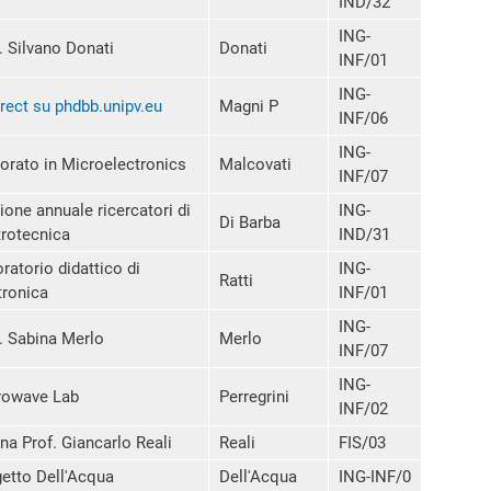
IND/32
ING-
. Silvano Donati
Donati
INF/01
ING-
rect su phdbb.unipv.eu
Magni P
INF/06
ING-
orato in Microelectronics
Malcovati
INF/07
ione annuale ricercatori di
ING-
Di Barba
trotecnica
IND/31
ratorio didattico di
ING-
Ratti
tronica
INF/01
ING-
. Sabina Merlo
Merlo
INF/07
ING-
rowave Lab
Perregrini
INF/02
na Prof. Giancarlo Reali
Reali
FIS/03
etto Dell'Acqua
Dell'Acqua
ING-INF/0