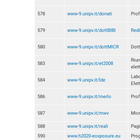
578
www-9.unipv.it/donati
Prof
579
www-9.unipv.it/dottBIBI
Redi
580
www-9.unipv.it/dottMICR
Dott
Riun
583
www-9.unipv.it/et2008
elet
Labo
584
www-9.unipv.it/lde
Elet
586
www-9.unipv.it/merlo
Prof
587
www-9.unipv.it/mwv
Mic
588
www-9.unipv.it/reali
Pagi
590
www.h2020-eoxposure.eu
Prog