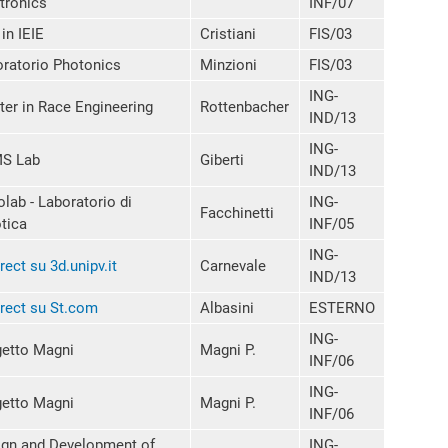
tronics
INF/07
in IEIE
Cristiani
FIS/03
ratorio Photonics
Minzioni
FIS/03
ING-
er in Race Engineering
Rottenbacher
IND/13
ING-
S Lab
Giberti
IND/13
lab - Laboratorio di
ING-
Facchinetti
tica
INF/05
ING-
rect su 3d.unipv.it
Carnevale
IND/13
rect su St.com
Albasini
ESTERNO
ING-
etto Magni
Magni P.
INF/06
ING-
etto Magni
Magni P.
INF/06
gn and Development of
ING-