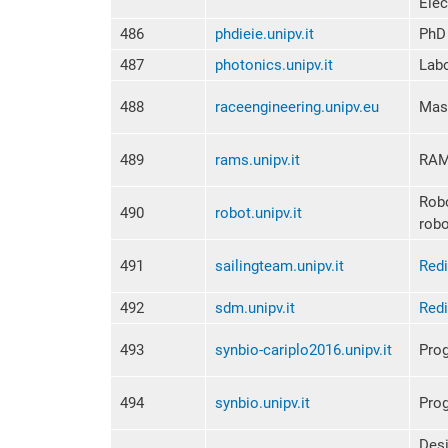
Elec
486
phdieie.unipv.it
PhD 
487
photonics.unipv.it
Labo
488
raceengineering.unipv.eu
Mast
489
rams.unipv.it
RAM
Robo
490
robot.unipv.it
robo
491
sailingteam.unipv.it
Redi
492
sdm.unipv.it
Redi
493
synbio-cariplo2016.unipv.it
Prog
494
synbio.unipv.it
Prog
Desi