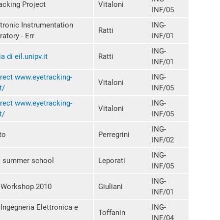
acking Project
Vitaloni
INF/05
tronic Instrumentation
ING-
Ratti
ratory - Err
INF/01
ING-
a di eil.unipv.it
Ratti
INF/01
rect www.eyetracking-
ING-
Vitaloni
t/
INF/05
rect www.eyetracking-
ING-
Vitaloni
t/
INF/05
ING-
to
Perregrini
INF/02
ING-
 summer school
Leporati
INF/05
ING-
 Workshop 2010
Giuliani
INF/01
Ingegneria Elettronica e
ING-
Toffanin
INF/04