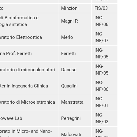
to
Minzioni
FIS/03
di Bioinformatica e
ING-
Magni P.
ogia sintetica
INF/06
ING-
ratorio Elettroottica
Merlo
INF/07
ING-
na Prof. Ferretti
Ferretti
INF/05
ING-
ratorio di microcalcolatori
Danese
INF/05
ING-
er in Ingegneria Clinica
Quaglini
INF/06
ING-
ratorio di Microelettronica
Manstretta
INF/01
ING-
rowave Lab
Perregrini
INF/02
orato in Micro- and Nano-
ING-
Malcovati