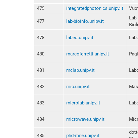
475
integratedphotonics.unipv.it
Vuo
Lab 
477
lab-bioinfo.unipv.it
Biol
478
labeo.unipv.it
Labo
480
marcoferretti.unipv.it
Pagi
481
mclab.unipv.it
Labo
482
mic.unipv.it
Mast
483
microlab.unipv.it
Labo
484
microwave.unipv.it
Mic
dott
485
phd-mne.unipv.it