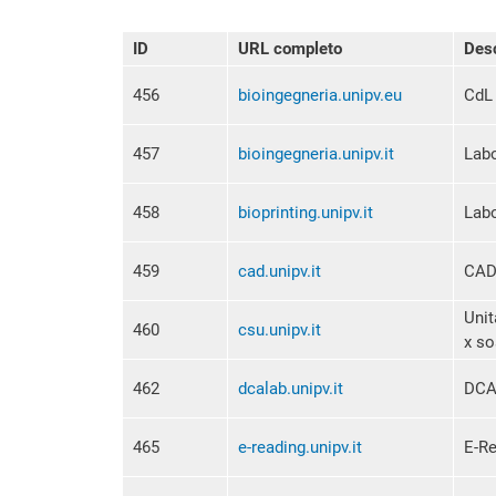
ID
URL completo
Desc
456
bioingegneria.unipv.eu
CdL 
457
bioingegneria.unipv.it
Labo
458
bioprinting.unipv.it
Labo
459
cad.unipv.it
CAD
Unit
460
csu.unipv.it
x so
462
dcalab.unipv.it
DCA
465
e-reading.unipv.it
E-Re