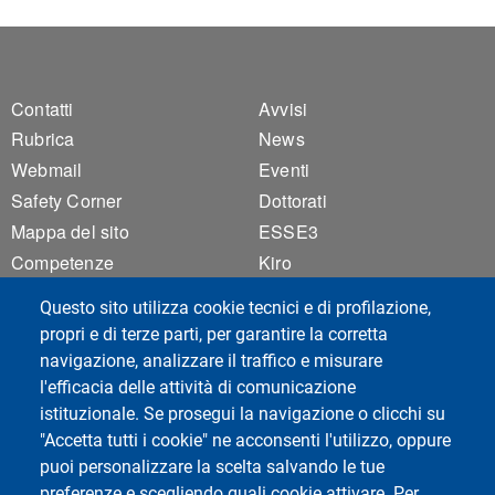
Footer 1
Footer 2
Contatti
Avvisi
Rubrica
News
Webmail
Eventi
Safety Corner
Dottorati
Mappa del sito
ESSE3
Competenze
Kiro
Dipartimento Trasparente
Privacy
Questo sito utilizza cookie tecnici e di profilazione,
Assicurazione della Qualità
Brand Identity
propri e di terze parti, per garantire la corretta
Albo Ufficiale di Ateneo
Accessibilità
navigazione, analizzare il traffico e misurare
Impostazioni Cookie
Amministrazione
l'efficacia delle attività di comunicazione
Trasparente
istituzionale. Se prosegui la navigazione o clicchi su
"Accetta tutti i cookie" ne acconsenti l'utilizzo, oppure
puoi personalizzare la scelta salvando le tue
preferenze e scegliendo quali cookie attivare. Per