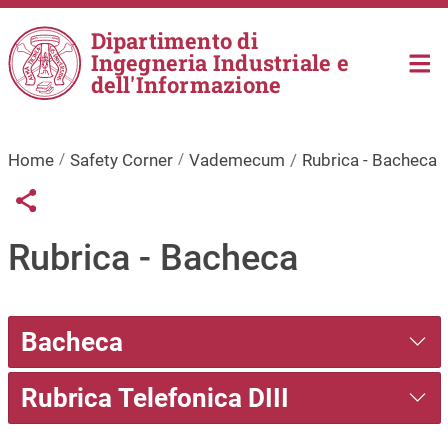
Salta al contenuto principale
Dipartimento di
Ingegneria Industriale e
dell'Informazione
Home
Safety Corner
Vademecum
Rubrica - Bacheca
Links condivisione social
Share button
Rubrica - Bacheca
Bacheca
Rubrica Telefonica DIII