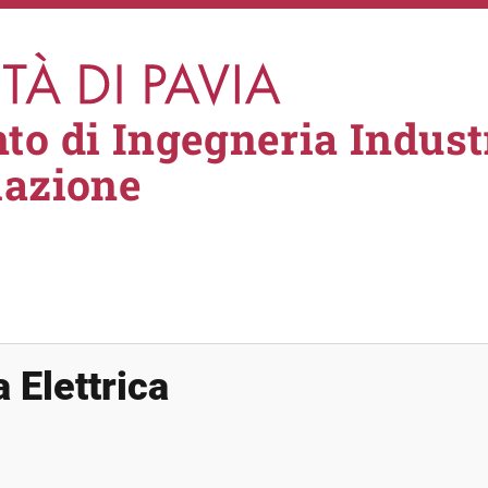
to di Ingegneria Industr
mazione
 Elettrica
ttrica