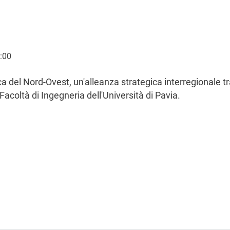
onica": a Pavia il tavolo strategico tra università, ricerca e industr
:00
 del Nord-Ovest, un'alleanza strategica interregionale tr
acoltà di Ingegneria dell'Università di Pavia.