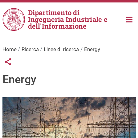
Salta al contenuto principale
Dipartimento di
Ingegneria Industriale e
dell'Informazione
Home
Ricerca
Linee di ricerca
Energy
Links condivisione social
Share button
Energy
Immagine