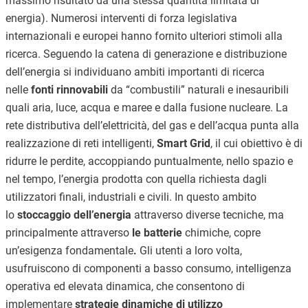
massimo risultato da una stessa quantità limitata di
energia). Numerosi interventi di forza legislativa
internazionali e europei hanno fornito ulteriori stimoli alla
ricerca. Seguendo la catena di generazione e distribuzione
dell’energia si individuano ambiti importanti di ricerca
nelle
fonti rinnovabili
da “combustili” naturali e inesauribili
quali aria, luce, acqua e maree e dalla fusione nucleare. La
rete distributiva dell’elettricità, del gas e dell’acqua punta alla
realizzazione di reti intelligenti,
Smart Grid
, il cui obiettivo è di
ridurre le perdite, accoppiando puntualmente, nello spazio e
nel tempo, l’energia prodotta con quella richiesta dagli
utilizzatori finali, industriali e civili. In questo ambito
lo
stoccaggio dell’energia
attraverso diverse tecniche, ma
principalmente attraverso
le batterie
chimiche, copre
un’esigenza fondamentale
.
Gli utenti a loro volta,
usufruiscono di componenti a basso consumo, intelligenza
operativa ed elevata dinamica, che consentono di
implementare
strategie dinamiche di utilizzo