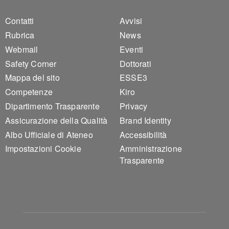
Footer 1
Footer 2
Contatti
Avvisi
Rubrica
News
Webmail
Eventi
Safety Corner
Dottorati
Mappa del sito
ESSE3
Competenze
Kiro
Dipartimento Trasparente
Privacy
Assicurazione della Qualità
Brand Identity
Albo Ufficiale di Ateneo
Accessibilità
Impostazioni Cookie
Amministrazione
Trasparente