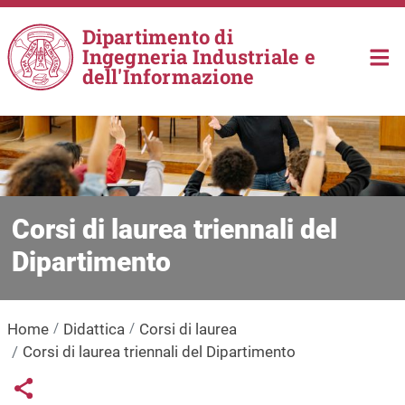
Salta al contenuto principale
Dipartimento di
Ingegneria Industriale e
dell'Informazione
Corsi di laurea triennali del
Dipartimento
Home
Didattica
Corsi di laurea
Corsi di laurea triennali del Dipartimento
Links condivisione social
Share button